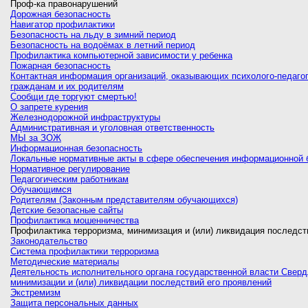
Проф-ка правонарушений
Дорожная безопасность
Навигатор профилактики
Безопасность на льду в зимний период
Безопасность на водоёмах в летний период
Профилактика компьютерной зависимости у ребенка
Пожарная безопасность
Контактная информация организаций, оказывающих психолого-педаго
гражданам и их родителям
Сообщи где торгуют смертью!
О запрете курения
Железнодорожной инфраструктуры
Административная и уголовная ответственность
МЫ за ЗОЖ
Информационная безопасность
Локальные нормативные акты в сфере обеспечения информационной 
Нормативное регулирование
Педагогическим работникам
Обучающимся
Родителям (Законным представителям обучающихся)
Детские безопасные сайты
Профилактика мошенничества
Профилактика терроризма, минимизация и (или) ликвидация последст
Законодательство
Система профилактики терроризма
Методические материалы
Деятельность исполнительного органа государственной власти Сверд
минимизации и (или) ликвидации последствий его проявлений
Экстремизм
Защита персональных данных