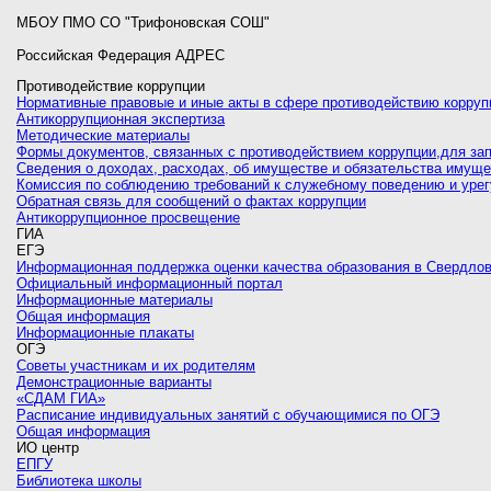
МБОУ ПМО СО "Трифоновская СОШ"
Российская Федерация АДРЕС
Противодействие коррупции
Нормативные правовые и иные акты в сфере противодействию корруп
Антикоррупционная экспертиза
Методические материалы
Формы документов, связанных с противодействием коррупции,для за
Сведения о доходах, расходах, об имуществе и обязательства имуще
Комиссия по соблюдению требований к служебному поведению и уре
Обратная связь для сообщений о фактах коррупции
Антикоррупционное просвещение
ГИА
ЕГЭ
Информационная поддержка оценки качества образования в Свердлов
Официальный информационный портал
Информационные материалы
Общая информация
Информационные плакаты
ОГЭ
Советы участникам и их родителям
Демонстрационные варианты
«СДАМ ГИА»
Расписание индивидуальных занятий с обучающимися по ОГЭ
Общая информация
ИО центр
ЕПГУ
Библиотека школы