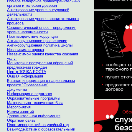
Номера телефонов правоохранительных
органов и телефон доверия
Анкетирование уровня внеурочной
деятельности
Анкетирование уровня воспитательного
процесса
Социологический опрос - определения
уровня напряженности
Противодействие коррупции
Антикоррупционное просвещение
Антикоррупционная политика школы
Независимая оценка
Независимой оценки качества оказания
услуг
Мониторинг поступления обращений
предложений граждан
Центр ТОЧКА РОСТА
Общая информация
Краткая информация о национальном
проекте "Образование"
Документы
Информация о педагогах
Образовательные программы
Материально-техническая база
Мероприятия
Режим занятий
Дополнительная информация
Обратная связь
План мероприятий на учебный год
Взаимодействие с образовательными