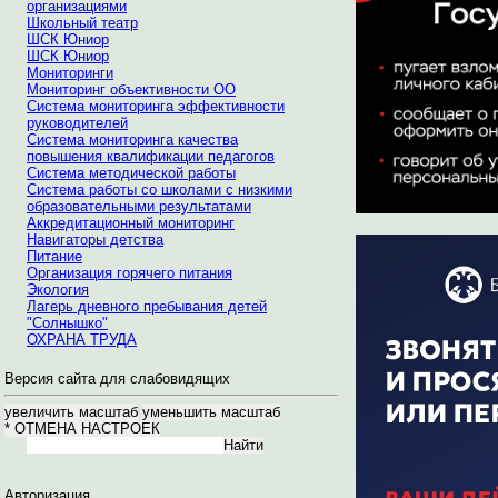
организациями
Школьный театр
ШСК Юниор
ШСК Юниор
Мониторинги
Мониторинг объективности ОО
Система мониторинга эффективности
руководителей
Система мониторинга качества
повышения квалификации педагогов
Система методической работы
Система работы со школами с низкими
образовательными результатами
Аккредитационный мониторинг
Навигаторы детства
Питание
Организация горячего питания
Экология
Лагерь дневного пребывания детей
"Солнышко"
ОХРАНА ТРУДА
Версия сайта для слабовидящих
Авторизация