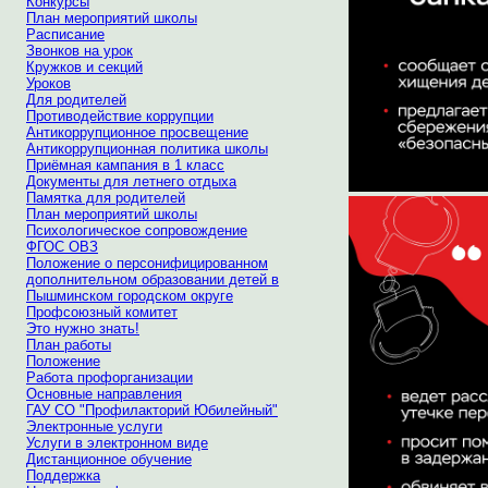
Конкурсы
План мероприятий школы
Расписание
Звонков на урок
Кружков и секций
Уроков
Для родителей
Противодействие коррупции
Антикоррупционное просвещение
Антикоррупционная политика школы
Приёмная кампания в 1 класс
Документы для летнего отдыха
Памятка для родителей
План мероприятий школы
Психологическое сопровождение
ФГОС ОВЗ
Положение о персонифицированном
дополнительном образовании детей в
Пышминском городском округе
Профсоюзный комитет
Это нужно знать!
План работы
Положение
Работа профорганизации
Основные направления
ГАУ СО "Профилакторий Юбилейный"
Электронные услуги
Услуги в электронном виде
Дистанционное обучение
Поддержка