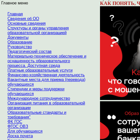
Главное меню
КАК ПОНЯТЬ, 
Главная
Сведения об ОО
Основные сведения
Структуры и органы управления
образовательной организацией
Документы
Образование
Руководство
Педагогический состав
Материально-техническое обеспечение и
оснащенность образовательного
процесса. Доступная среда
Платные образовательные услуги
Финансово-хозяйственная деятельность
Вакантные места для приема (перевода)
обучающихся
Стипендии и меры поддержки
обучающихся
Международное сотрудничество
Организация питания в образовательной
организации
Образовательные стандарты и
требования"
ФК ГОС
ФГОС ОВЗ
Для обучающихся
Доска почета