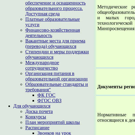
обеспечение и оснащенность
Методические 
образовательного процесса.
общеобразователь
Доступная среда
и малых город
Платные образовательные
технологичес
услуги
Минпросвещения Р
Финансово-хозяйственная
деятельность
Вакантные места для приема
(перевода) обучающихся
Стипендии и меры поддержки
обучающихся
Международное
сотрудничество
Организация питания в
образовательной организации
Образовательные стандарты и
Документы регио
требования"
ФК ГОС
ФГОС ОВЗ
Для обучающихся
Доска почета
Нормативные п
Конкурсы
относящиеся к дея
План мероприятий школы
Расписание
Звонков на урок