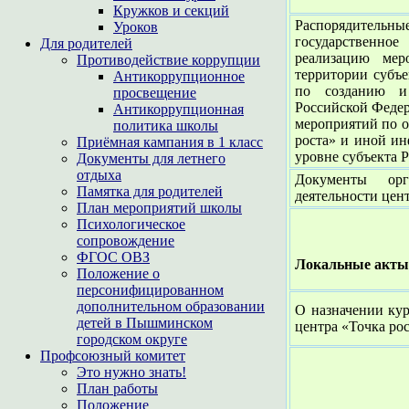
Кружков и секций
Распорядительные
Уроков
государственное
Для родителей
реализацию мер
Противодействие коррупции
территории субъ
Антикоррупционное
по созданию и
просвещение
Российской Федер
Антикоррупционная
мероприятий по о
политика школы
роста» и иной ин
Приёмная кампания в 1 класс
уровне субъекта 
Документы для летнего
отдыха
Документы орг
Памятка для родителей
деятельности цент
План мероприятий школы
Психологическое
сопровождение
ФГОС ОВЗ
Локальные акты 
Положение о
персонифицированном
дополнительном образовании
О назначении кур
детей в Пышминском
центра «Точка ро
городском округе
Профсоюзный комитет
Это нужно знать!
План работы
Положение