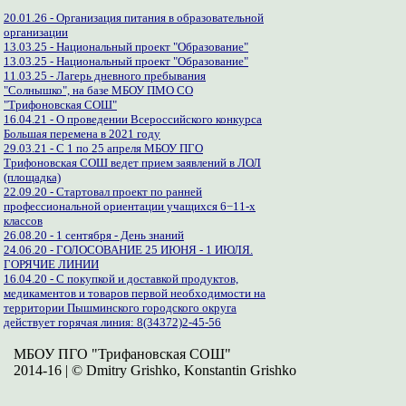
20.01.26 - Организация питания в образовательной
организации
13.03.25 - Национальный проект "Образование"
13.03.25 - Национальный проект "Образование"
11.03.25 - Лагерь дневного пребывания
"Солнышко", на базе МБОУ ПМО СО
"Трифоновская СОШ"
16.04.21 - О проведении Всероссийского конкурса
Большая перемена в 2021 году
29.03.21 - С 1 по 25 апреля МБОУ ПГО
Трифоновская СОШ ведет прием заявлений в ЛОЛ
(площадка)
22.09.20 - Стартовал проект по ранней
профессиональной ориентации учащихся 6−11-х
классов
26.08.20 - 1 сентября - День знаний
24.06.20 - ГОЛОСОВАНИЕ 25 ИЮНЯ - 1 ИЮЛЯ.
ГОРЯЧИЕ ЛИНИИ
16.04.20 - С покупкой и доставкой продуктов,
медикаментов и товаров первой необходимости на
территории Пышминского городского округа
действует горячая линия: 8(34372)2-45-56
МБОУ ПГО "Трифановская СОШ"
2014-16 | © Dmitry Grishko, Konstantin Grishko