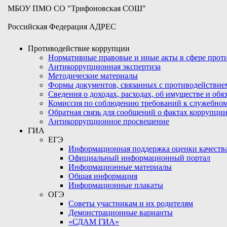
МБОУ ПМО СО "Трифоновская СОШ"
Российская Федерация АДРЕС
Противодействие коррупции
Нормативные правовые и иные акты в сфере про
Антикоррупционная экспертиза
Методические материалы
Формы документов, связанных с противодействие
Сведения о доходах, расходах, об имуществе и обя
Комиссия по соблюдению требований к служебном
Обратная связь для сообщений о фактах коррупци
Антикоррупционное просвещение
ГИА
ЕГЭ
Информационная поддержка оценки качества
Официальный информационный портал
Информационные материалы
Общая информация
Информационные плакаты
ОГЭ
Советы участникам и их родителям
Демонстрационные варианты
«СДАМ ГИА»