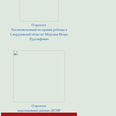
О проекте
Уполномоченный по правам ребенка в
Свердловской области! Мóроков Игорь
Рудольфович
О проекте
персональные данные ДЕТИ!