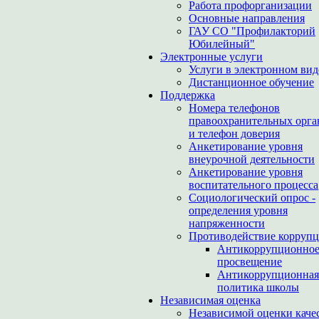
Работа профорганизации
Основные направления
ГАУ СО "Профилакторий
Юбилейный"
Электронные услуги
Услуги в электронном вид
Дистанционное обучение
Поддержка
Номера телефонов
правоохранительных орга
и телефон доверия
Анкетирование уровня
внеурочной деятельности
Анкетирование уровня
воспитательного процесса
Социологический опрос -
определения уровня
напряженности
Противодействие корруп
Антикоррупционно
просвещение
Антикоррупционная
политика школы
Независимая оценка
Независимой оценки каче