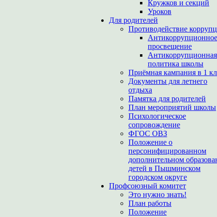
Кружков и секций
Уроков
Для родителей
Противодействие корруп
Антикоррупционно
просвещение
Антикоррупционная
политика школы
Приёмная кампания в 1 кл
Документы для летнего
отдыха
Памятка для родителей
План мероприятий школы
Психологическое
сопровождение
ФГОС ОВЗ
Положение о
персонифицированном
дополнительном образова
детей в Пышминском
городском округе
Профсоюзный комитет
Это нужно знать!
План работы
Положение