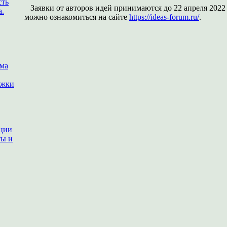
сть
Заявки от авторов идей принимаются до 22 апреля 2022
а.
можно о
знакомиться на сайте
https://ideas-forum.ru/
.
ема
ржки
ации
ты и