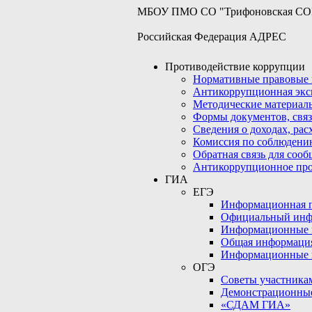
МБОУ ПМО СО "Трифоновская С
Российская Федерация АДРЕС
Противодействие коррупции
Нормативные правовые 
Антикоррупционная экс
Методические материал
Формы документов, связ
Сведения о доходах, рас
Комиссия по соблюдени
Обратная связь для соо
Антикоррупционное пр
ГИА
ЕГЭ
Информационная по
Официальный инф
Информационные 
Общая информаци
Информационные 
ОГЭ
Советы участникам
Демонстрационны
«СДАМ ГИА»