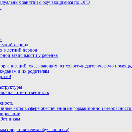
идуальных занятий с обучающимися по ОГЭ
я
и
зимний период
х в летний период
рной зависимости у ребенка
 организаций, оказывающих психолого-педагогическую помощь,
ажданам и их родителям
ртью!
аструктуры
ловная ответственность
сность
ивные акты в сфере обеспечения информационной безопасност
лирование
аботникам
ным представителям обучающихся)