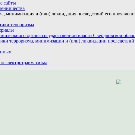
е сайты
шенничества
а, минимизация и (или) ликвидация последствий его проявлен
тики терроризма
ериалы
лнительного органа государственной власти Свердловской обла
ики терроризма, минимизации и (или) ликвидации последствий
анных
ю электротравматизма