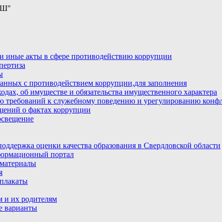
ОШ"
и иные акты в сфере противодействию коррупции
пертиза
ы
анных с противодействием коррупции,для заполнения
ходах, об имуществе и обязательства имущественного характера
ю требований к служебному поведению и урегулированию конфл
бщений о фактах коррупции
освещение
ддержка оценки качества образования в Свердловской области
ормационный портал
материалы
я
плакаты
 и их родителям
е варианты