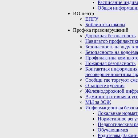
Расписание индив
Общая информаци
ИО центр
ЕПГУ
Библиотека школы
Проф-ка правонарушений
Дорожная безопасность
Навигатор профилактик
Безопасность на льду в 
Безопасность на водоёма
Профилактика компьюте
Пожарная безопасность
Контактная информация
несовершеннолетним гр
Сообщи где торгуют сме
О запрете курения
Железнодорожной инфр
Административная и уго
МЫ за ЗОЖ
Информационная безопа
Локальные нормат
Нормативное регу
Педагогическим р
Обучающимся
Родителям (Закон