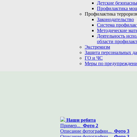
Детские безопасны
Профилактика мо
Профилактика терроризм
Законодательство
Система профилак
Методические мат
Деятельность испо
области профилакт
Экстремизм
Защита персональных д
ГО и ЧС
Меры по предупреждени
Наши ребята
Пример...
Фото 2
Описание фотографии...
Фото 3
Описание фотографии...
Фото 3