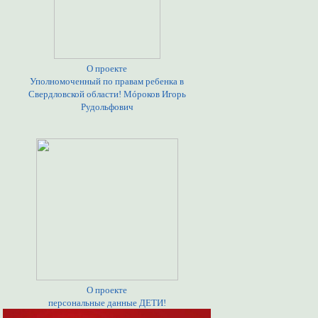
О проекте
Уполномоченный по правам ребенка в
Свердловской области! Мóроков Игорь
Рудольфович
О проекте
персональные данные ДЕТИ!