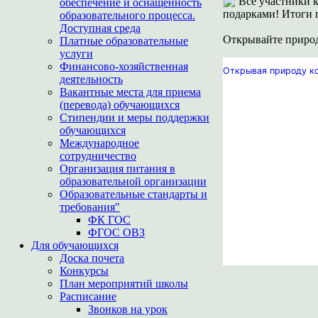
Все участники к
обеспечение и оснащенность
подарками! Итоги п
образовательного процесса.
Доступная среда
Открывайте природ
Платные образовательные
услуги
Финансово-хозяйственная
Открывая природу ко
деятельность
Вакантные места для приема
(перевода) обучающихся
Стипендии и меры поддержки
обучающихся
Международное
сотрудничество
Организация питания в
образовательной организации
Образовательные стандарты и
требования"
ФК ГОС
ФГОС ОВЗ
Для обучающихся
Доска почета
Конкурсы
План мероприятий школы
Расписание
Звонков на урок