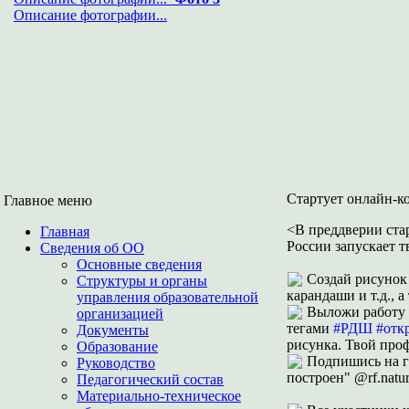
Описание фотографии...
Стартует онлайн-к
Главное меню
<В преддверии ста
Главная
России запускает т
Сведения об ОО
Основные сведения
Создай рисунок 
Структуры и органы
карандаши и т.д., 
управления образовательной
Выложи работу н
организацией
тегами
#РДШ
#отк
Документы
рисунка. Твой про
Образование
Подпишись на 
Руководство
построен" @rf.natu
Педагогический состав
Материально-техническое