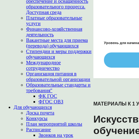
обеспечение и оснащенность
образовательного процесса.
Доступная среда
Платные образовательные
услуги
Финансово-хозяйственная
деятельность
Вакантные места для приема
Уровень для начин
(перевода) обучающихся
Стипендии и меры поддержки
обучающихся
Международное
сотрудничество
Организация питания в
образовательной организации
Образовательные стандарты и
требования"
ФК ГОС
ФГОС ОВЗ
МАТЕРИАЛЫ К 1 У
Для обучающихся
Доска почета
Искусств
Конкурсы
План мероприятий школы
обучени
Расписание
Звонков на урок