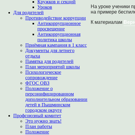
Кружков и секций
На уроке ученики п
Уроков
на примере беспило
Для родителей
Противодействие коррупции
К материалам
Верн
Антикоррупционное
просвещение
Антикоррупционная
политика школы
Приёмная кампания в 1 класс
Документы для летнего
отдыха
Памятка для родителей
План мероприятий школы
Психологическое
сопровождение
ФГОС ОВЗ
Положение о
персонифицированном
дополнительном образовании
детей в Пышминском
городском округе
Профсоюзный комитет
Это нужно знать!
План работы
Положение