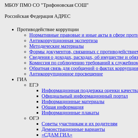
МБОУ ПМО СО "Трифоновская СОШ"
Российская Федерация АДРЕС
Противодействие коррупции
Нормативные правовые и иные акты в сфере про
Антикоррупционная экспертиза
Методические материалы
Формы документов, связанных с противодействие
Сведения о доходах, расходах, об имуществе и обя
Комиссия по соблюдению требований к служебном
Обратная связь для сообщений о фактах коррупци
Антикоррупционное просвещение
ГИА
ЕГЭ
Информационная поддержка оценки качества
Официальный информационный портал
Информационные материалы
Общая информация
Информационные плакаты
ОГЭ
Советы участникам и их родителям
Демонстрационные варианты
«СДАМ ГИА»