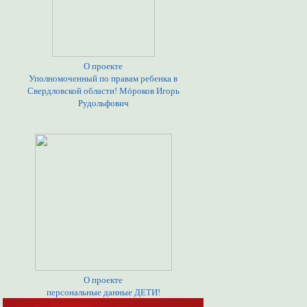
О проекте
Уполномоченный по правам ребенка в
Свердловской области! Мóроков Игорь
Рудольфович
О проекте
персональные данные ДЕТИ!