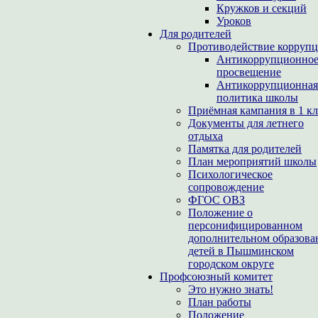
Кружков и секций
Уроков
Для родителей
Противодействие корруп
Антикоррупционно
просвещение
Антикоррупционная
политика школы
Приёмная кампания в 1 кл
Документы для летнего
отдыха
Памятка для родителей
План мероприятий школы
Психологическое
сопровождение
ФГОС ОВЗ
Положение о
персонифицированном
дополнительном образова
детей в Пышминском
городском округе
Профсоюзный комитет
Это нужно знать!
План работы
Положение