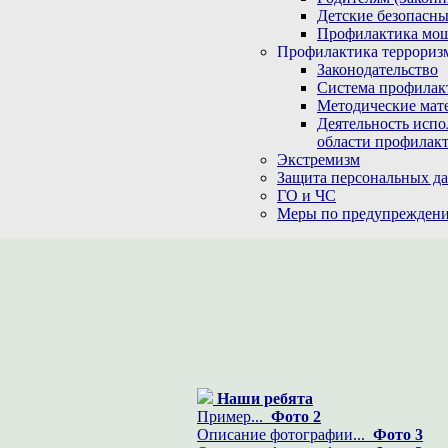
Детские безопасны
Профилактика мо
Профилактика терроризм
Законодательство
Система профилак
Методические мат
Деятельность испо
области профилакт
Экстремизм
Защита персональных д
ГО и ЧС
Меры по предупреждени
Наши ребята
Пример...
Фото 2
Описание фотографии...
Фото 3