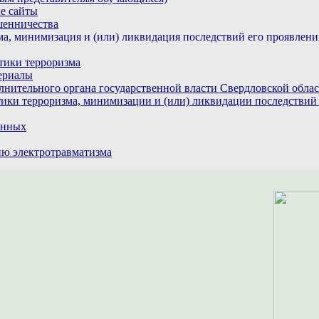
е сайты
шенничества
а, минимизация и (или) ликвидация последствий его проявлен
тики терроризма
ериалы
лнительного органа государственной власти Свердловской обла
ики терроризма, минимизации и (или) ликвидации последствий
анных
ю электротравматизма