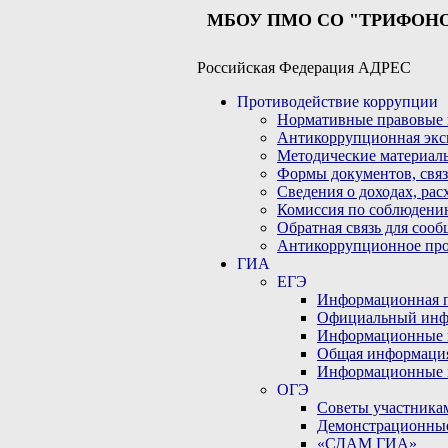
МБОУ ПМО СО "ТРИФОН
Российская Федерация АДРЕС
Противодействие коррупции
Нормативные правовые 
Антикоррупционная экс
Методические материал
Формы документов, связ
Сведения о доходах, рас
Комиссия по соблюдени
Обратная связь для соо
Антикоррупционное пр
ГИА
ЕГЭ
Информационная по
Официальный инф
Информационные 
Общая информаци
Информационные 
ОГЭ
Советы участникам
Демонстрационны
«СДАМ ГИА»