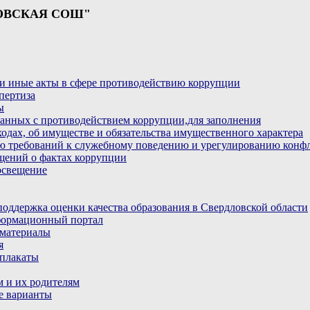
ОВСКАЯ СОШ"
и иные акты в сфере противодействию коррупции
пертиза
ы
анных с противодействием коррупции,для заполнения
ходах, об имуществе и обязательства имущественного характера
ю требований к служебному поведению и урегулированию конфл
бщений о фактах коррупции
освещение
ддержка оценки качества образования в Свердловской области
ормационный портал
материалы
я
плакаты
 и их родителям
е варианты