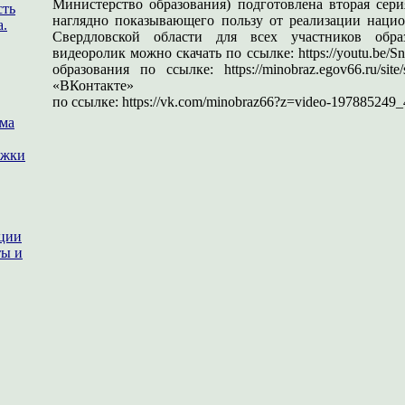
Министерство образования) подготовлена вторая сер
сть
наглядно показывающего пользу от реализации нацио
а.
Свердловской области для всех участников обр
видеоролик можно скачать по ссылке: https://youtu.be
образования по ссылке: https://minobraz.egov66.ru/sit
«ВКонтакте»
по ссылке: https://vk.com/minobraz66?z=video-197885249
ема
ржки
ации
ты и