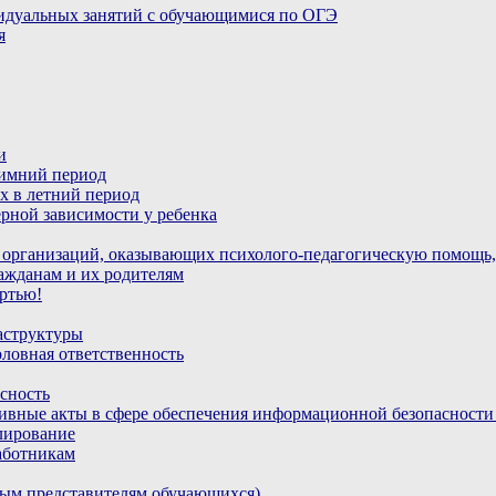
идуальных занятий с обучающимися по ОГЭ
я
и
зимний период
х в летний период
рной зависимости у ребенка
 организаций, оказывающих психолого-педагогическую помощь,
ажданам и их родителям
ртью!
аструктуры
ловная ответственность
сность
ивные акты в сфере обеспечения информационной безопасност
лирование
аботникам
ным представителям обучающихся)