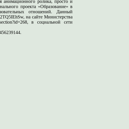
ия анимационного ролика, просто и
нального проекта «Образование» в
азовательных отношений. Данный
/Sn2TQ5IEhSw, на сайте Министерства
e/section?id=268, в социальной сети
_456239144.