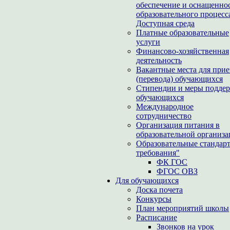
обеспечение и оснащенно
образовательного процесс
Доступная среда
Платные образовательные
услуги
Финансово-хозяйственная
деятельность
Вакантные места для при
(перевода) обучающихся
Стипендии и меры подде
обучающихся
Международное
сотрудничество
Организация питания в
образовательной организ
Образовательные стандар
требования"
ФК ГОС
ФГОС ОВЗ
Для обучающихся
Доска почета
Конкурсы
План мероприятий школы
Расписание
Звонков на урок