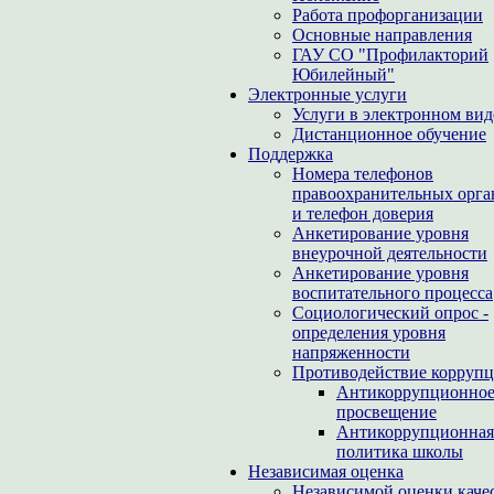
Работа профорганизации
Основные направления
ГАУ СО "Профилакторий
Юбилейный"
Электронные услуги
Услуги в электронном вид
Дистанционное обучение
Поддержка
Номера телефонов
правоохранительных орга
и телефон доверия
Анкетирование уровня
внеурочной деятельности
Анкетирование уровня
воспитательного процесса
Социологический опрос -
определения уровня
напряженности
Противодействие корруп
Антикоррупционно
просвещение
Антикоррупционная
политика школы
Независимая оценка
Независимой оценки каче