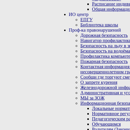
Расписание индив
Общая информаци
ИО центр
ЕПГУ
Библиотека школы
Проф-ка правонарушений
Дорожная безопасность
Навигатор профилактик
Безопасность на льду в 
Безопасность на водоёма
Профилактика компьюте
Пожарная безопасность
Контактная информация
несовершеннолетним гр
Сообщи где торгуют сме
О запрете курения
Железнодорожной инфр
Административная и уго
МЫ за ЗОЖ
Информационная безопа
Локальные нормат
Нормативное регу
Педагогическим р
Обучающимся
Родителям (Закон