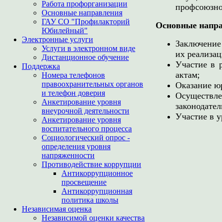
Работа профорганизации
профсоюзно
Основные направления
ГАУ СО "Профилакторий
Основные напра
Юбилейный"
Электронные услуги
Заключение
Услуги в электронном виде
их реализац
Дистанционное обучение
Участие в 
Поддержка
актам;
Номера телефонов
правоохранительных органов
Оказание ю
и телефон доверия
Осуществ
Анкетирование уровня
законодател
внеурочной деятельности
Участие в 
Анкетирование уровня
воспитательного процесса
Социологический опрос -
определения уровня
напряженности
Противодействие коррупции
Антикоррупционное
просвещение
Антикоррупционная
политика школы
Независимая оценка
Независимой оценки качества