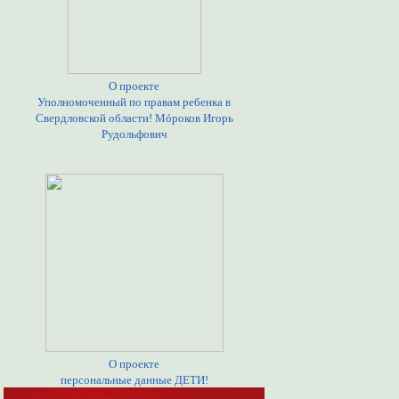
О проекте
Уполномоченный по правам ребенка в
Свердловской области! Мóроков Игорь
Рудольфович
О проекте
персональные данные ДЕТИ!