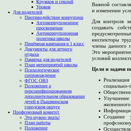
Кружков и секций
Важной составля
Уроков
и изменении усло
Для родителей
Противодействие коррупции
Для контроля з
Антикоррупционное
создавать собс
просвещение
Антикоррупционная
предусмотренн
политика школы
инспекторы тру
Приёмная кампания в 1 класс
члены данного 
Документы для летнего
Это мероприятие
отдыха
условий коллект
Памятка для родителей
План мероприятий школы
Цели и задачи 
Психологическое
сопровождение
Реализаци
ФГОС ОВЗ
социально-
Положение о
персонифицированном
Общественны
дополнительном образовании
Улучшение
детей в Пышминском
жизненного
городском округе
Информацио
Профсоюзный комитет
Создание 
Это нужно знать!
профсоюзну
План работы
Положение
Осуществл