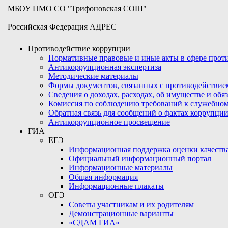
МБОУ ПМО СО "Трифоновская СОШ"
Российская Федерация АДРЕС
Противодействие коррупции
Нормативные правовые и иные акты в сфере про
Антикоррупционная экспертиза
Методические материалы
Формы документов, связанных с противодействие
Сведения о доходах, расходах, об имуществе и обя
Комиссия по соблюдению требований к служебном
Обратная связь для сообщений о фактах коррупци
Антикоррупционное просвещение
ГИА
ЕГЭ
Информационная поддержка оценки качества
Официальный информационный портал
Информационные материалы
Общая информация
Информационные плакаты
ОГЭ
Советы участникам и их родителям
Демонстрационные варианты
«СДАМ ГИА»