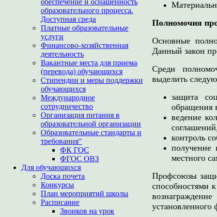
обеспечение и оснащенность
Материальн
образовательного процесса.
Доступная среда
Полномочия пр
Платные образовательные
услуги
Основные полно
Финансово-хозяйственная
Данный закон пр
деятельность
Вакантные места для приема
Среди полномо
(перевода) обучающихся
выделить следу
Стипендии и меры поддержки
обучающихся
защита со
Международное
сотрудничество
обращения 
Организация питания в
ведение ко
образовательной организации
соглашений,
Образовательные стандарты и
контроль со
требования"
получение 
ФК ГОС
местного с
ФГОС ОВЗ
Для обучающихся
Профсоюзы защи
Доска почета
Конкурсы
способностями к
План мероприятий школы
вознаграждение
Расписание
установленного 
Звонков на урок