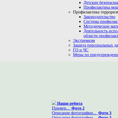
Детские безопасны
Профилактика мо
Профилактика терроризм
Законодательство
Система профилак
Методические мат
Деятельность испо
области профилакт
Экстремизм
Защита персональных д
ГО и ЧС
Меры по предупреждени
Наши ребята
Пример...
Фото 2
Описание фотографии...
Фото 3
Описание фотографии...
Фото 3