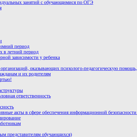
идуальных занятий с обучающимися по ОГЭ
я
и
зимний период
х в летний период
рной зависимости у ребенка
 организаций, оказывающих психолого-педагогическую помощь,
ажданам и их родителям
ртью!
аструктуры
ловная ответственность
сность
ивные акты в сфере обеспечения информационной безопасност
лирование
аботникам
ным представителям обучающихся)