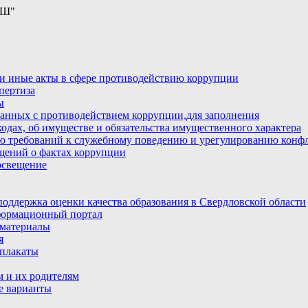
ОШ"
и иные акты в сфере противодействию коррупции
пертиза
ы
анных с противодействием коррупции,для заполнения
ходах, об имуществе и обязательства имущественного характера
ю требований к служебному поведению и урегулированию конфл
бщений о фактах коррупции
освещение
ддержка оценки качества образования в Свердловской области
ормационный портал
материалы
я
плакаты
 и их родителям
е варианты