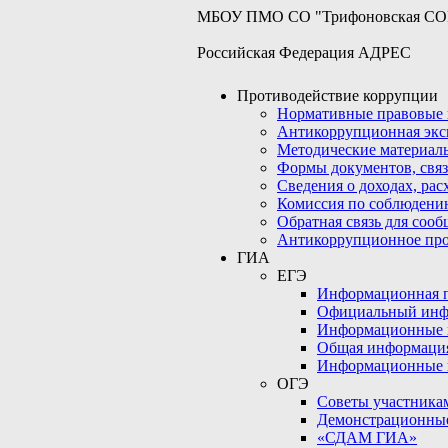
МБОУ ПМО СО "Трифоновская С
Российская Федерация АДРЕС
Противодействие коррупции
Нормативные правовые 
Антикоррупционная экс
Методические материал
Формы документов, связ
Сведения о доходах, рас
Комиссия по соблюдени
Обратная связь для соо
Антикоррупционное пр
ГИА
ЕГЭ
Информационная по
Официальный инф
Информационные 
Общая информаци
Информационные 
ОГЭ
Советы участникам
Демонстрационны
«СДАМ ГИА»