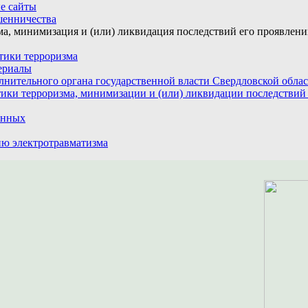
е сайты
шенничества
а, минимизация и (или) ликвидация последствий его проявлен
тики терроризма
ериалы
лнительного органа государственной власти Свердловской обла
ики терроризма, минимизации и (или) ликвидации последствий
анных
ю электротравматизма