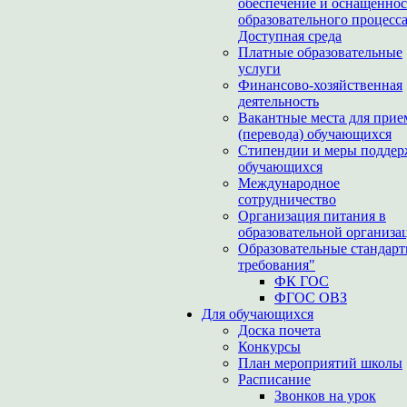
обеспечение и оснащеннос
образовательного процесса
Доступная среда
Платные образовательные
услуги
Финансово-хозяйственная
деятельность
Вакантные места для прие
(перевода) обучающихся
Стипендии и меры подде
обучающихся
Международное
сотрудничество
Организация питания в
образовательной организа
Образовательные стандарт
требования"
ФК ГОС
ФГОС ОВЗ
Для обучающихся
Доска почета
Конкурсы
План мероприятий школы
Расписание
Звонков на урок