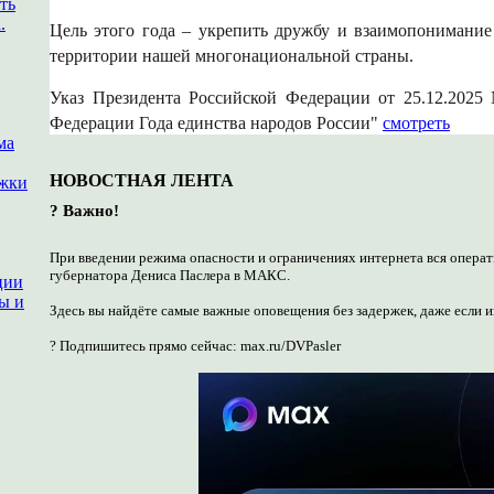
ть
.
Цель этого года – укрепить дружбу и взаимопониман
территории нашей многонациональной страны.
Указ Президента Российской Федерации от 25.12.202
Федерации Года единства народов России"
смотреть
ма
НОВОСТНАЯ ЛЕНТА
ржки
? Важно!
При введении режима опасности и ограничениях интернета вся операт
губернатора Дениса Паслера в МАКС.
ции
ы и
Здесь вы найдёте самые важные оповещения без задержек, даже если и
? Подпишитесь прямо сейчас: max.ru/DVPasler