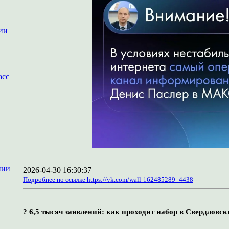
ии
асс
нии
2026-04-30 16:30:37
Подробнее по ссылке https://vk.com/wall-162485289_4438
? 6,5 тысяч заявлений: как проходит набор в Свердлов