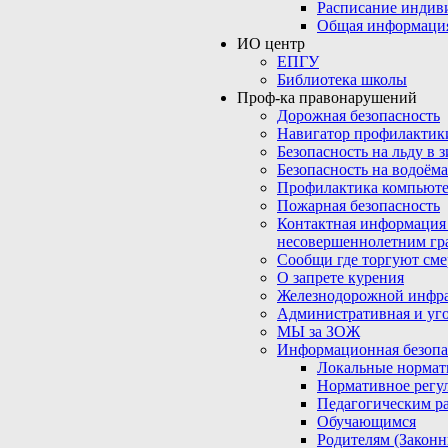
Расписание индив
Общая информаци
ИО центр
ЕПГУ
Библиотека школы
Проф-ка правонарушений
Дорожная безопасность
Навигатор профилактик
Безопасность на льду в 
Безопасность на водоёма
Профилактика компьюте
Пожарная безопасность
Контактная информация
несовершеннолетним гр
Сообщи где торгуют сме
О запрете курения
Железнодорожной инфр
Административная и уго
МЫ за ЗОЖ
Информационная безопа
Локальные нормат
Нормативное регу
Педагогическим р
Обучающимся
Родителям (Закон