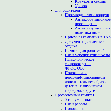
Кружков и секций
Уроков
Для родителей
Противодействие коррупц
Антикоррупционное
просвещение
Антикоррупционная
политика школы
Приёмная кампания в 1 кл
Документы для летнего
отдыха
Памятка для родителей
План мероприятий школы
Психологическое
сопровождение
ФГОС ОВЗ
Положение о
персонифицированном
дополнительном образова
детей в Пышминском
городском округе
Профсоюзный комитет
Это нужно знать!
План работы
Положение