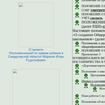
Положение по ор
ПОЛОЖЕНИЕ О 
смотрет
СОШ"
ПОЛОЖЕНИЕ О П
УЧЁТ
смотреть
ПОЛОЖЕНИЕ Об
(далее РДШ)
с
Настоящее положени
«О создании Общер
школьников» (дале
Положение о ра
общеобразовате
О проекте
ПОЛОЖЕНИЕ О Н
Уполномоченный по правам ребенка в
Приложение 3
Свердловской области! Мóроков Игорь
МУНИЦИПАЛЬНОЕ БЮД
Рудольфович
НАСТАВНИЧЕСТВА В М
«Дорожная карта
Положение о шко
Программа
Приказ о создан
Положение
Мон
План работы Слу
Положение об исп