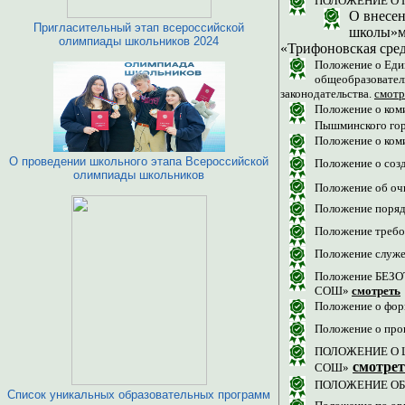
ПОЛОЖЕНИЕ О 
О внесе
Пригласительный этап всероссийской
школы»м
олимпиады школьников 2024
«Трифоновская сре
Положение о Един
общеобразовател
законодательства.
смотр
Положение о ком
Пышминского гор
Положение о ком
О проведении школьного этапа Всероссийской
Положение о соз
олимпиады школьников
Положение об оч
Положение поряд
Положение треб
Положение служ
Положение БЕЗ
СОШ»
смотреть
Положение о фор
Положение о пр
ПОЛОЖЕНИЕ О 
смотрет
СОШ»
ПОЛОЖЕНИЕ ОБ
Список уникальных образовательных программ