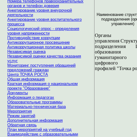
Номера телефонов правоохранительных
органов и телефон доверия
Анкетирование уровня внеурочной
Наименование структ
деятельности
подразделения (ор
Анкетирование уровня воспитательного
управления)
процесса
Социологический опрос - определения
уровня напряженности
Органы
Противодействие коррупции
управления Структ
Антикоррупционное просвещение
подразделения Ц
Антикоррупционная политика школы
Независимая оценка
образования
Независимой оценки качества оказания
гуманитарно
услуг
цифрового
Мониторинг поступления обращений
профилей "Точка ро
предложений граждан
Центр ТОЧКА РОСТА
Общая информация
Краткая информация о национальном
проекте "Образование"
Документы
Информация о педагогах
Образовательные программы
Материально-техническая база
Мероприятия
Режим занятий
Дополнительная информация
Обратная связь
План мероприятий на учебный год
Взаимодействие с образовательными