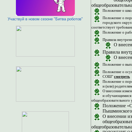
общеобразовательн
Положение о шко
Положение о пор
Участвуй в новом сезоне "Битва роботов"
городского округ
соответствует требова
Положение о ра
Правила внутрен
О внесен
Правила внут
О внесе
Положение о вы
Положение о осу
СОШ"
смотреть
Положение о пор
и (или) родител
О внесении изме
и обучающимися 
общеобразовательного 
Положение «О
Пышминского 
О внесении и
общеобразова
общеобразовательн