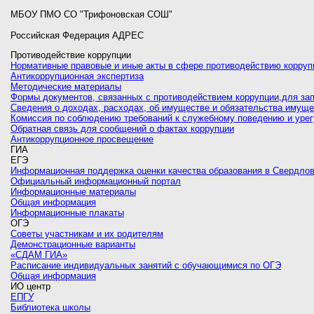
МБОУ ПМО СО "Трифоновская СОШ"
Российская Федерация АДРЕС
Противодействие коррупции
Нормативные правовые и иные акты в сфере противодействию корруп
Антикоррупционная экспертиза
Методические материалы
Формы документов, связанных с противодействием коррупции,для за
Сведения о доходах, расходах, об имуществе и обязательства имуще
Комиссия по соблюдению требований к служебному поведению и уре
Обратная связь для сообщений о фактах коррупции
Антикоррупционное просвещение
ГИА
ЕГЭ
Информационная поддержка оценки качества образования в Свердлов
Официальный информационный портал
Информационные материалы
Общая информация
Информационные плакаты
ОГЭ
Советы участникам и их родителям
Демонстрационные варианты
«СДАМ ГИА»
Расписание индивидуальных занятий с обучающимися по ОГЭ
Общая информация
ИО центр
ЕПГУ
Библиотека школы