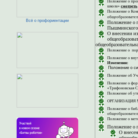
Положение о про
школа»
смотреть
Положение о Ком
общеобразовател
Всё о профориентации
Положение о 
Пышминского 
О внесении и
общеобразова
общеобразовательн
Положение о по
Положение о вну
Изменения:
Положение о с
Положение об У
Положение о фор
«Трифоновская
Положение об у
ОРГАНИЗАЦИЯ
Положение о биб
общеобразовател
Положение о ме
Положение о 
О внесе
общеобра