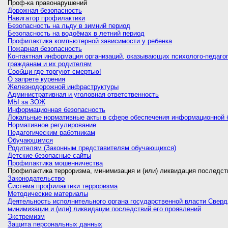
Проф-ка правонарушений
Дорожная безопасность
Навигатор профилактики
Безопасность на льду в зимний период
Безопасность на водоёмах в летний период
Профилактика компьютерной зависимости у ребенка
Пожарная безопасность
Контактная информация организаций, оказывающих психолого-педаго
гражданам и их родителям
Сообщи где торгуют смертью!
О запрете курения
Железнодорожной инфраструктуры
Административная и уголовная ответственность
МЫ за ЗОЖ
Информационная безопасность
Локальные нормативные акты в сфере обеспечения информационной 
Нормативное регулирование
Педагогическим работникам
Обучающимся
Родителям (Законным представителям обучающихся)
Детские безопасные сайты
Профилактика мошенничества
Профилактика терроризма, минимизация и (или) ликвидация последст
Законодательство
Система профилактики терроризма
Методические материалы
Деятельность исполнительного органа государственной власти Сверд
минимизации и (или) ликвидации последствий его проявлений
Экстремизм
Защита персональных данных