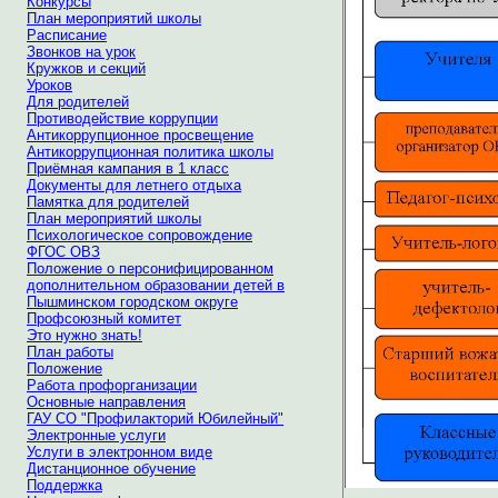
Конкурсы
План мероприятий школы
Расписание
Звонков на урок
Кружков и секций
Уроков
Для родителей
Противодействие коррупции
Антикоррупционное просвещение
Антикоррупционная политика школы
Приёмная кампания в 1 класс
Документы для летнего отдыха
Памятка для родителей
План мероприятий школы
Психологическое сопровождение
ФГОС ОВЗ
Положение о персонифицированном
дополнительном образовании детей в
Пышминском городском округе
Профсоюзный комитет
Это нужно знать!
План работы
Положение
Работа профорганизации
Основные направления
ГАУ СО "Профилакторий Юбилейный"
Электронные услуги
Услуги в электронном виде
Дистанционное обучение
Поддержка