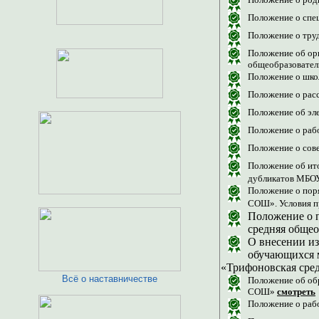
Положение о спе
Положение о тр
Положение об ор
общеобразовател
Положение о шк
Положение о рас
Положение об эл
Положение о ра
Положение о со
Положение об ит
дубликатов МБО
Положение о пор
СОШ». Условия п
Положение о 
средняя общео
О внесении из
обучающихся 
«Трифоновская сре
Всё о наставничестве
Положение об об
СОШ»
смотреть
Положение о ра