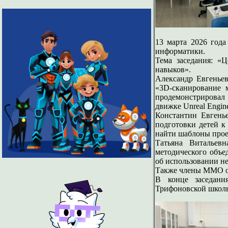
13 марта 2026 год
информатики.
Тема заседания: «
навыков».
Александр Евгенье
«3D-сканирование 
продемонстрировал
движке Unreal Engin
Константин Евген
подготовки детей к
найти шаблоны проек
Татьяна Виталье
методического объед
об использовании н
Также члены ММО об
В конце заседани
Трифоновской школ