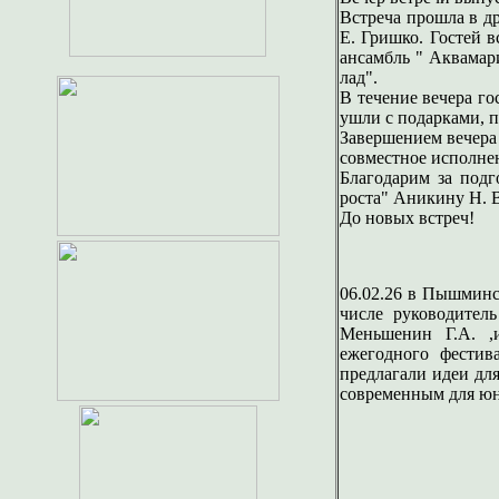
Встреча прошла в д
Е. Гришко. Гостей 
ансамбль " Аквамар
лад".
В течение вечера го
ушли с подарками, 
Завершением вечера
совместное исполне
Благодарим за подг
роста" Аникину Н. 
До новых встреч!
06.02.26 в Пышминс
числе руководител
Меньшенин Г.А. ,и
ежегодного фестива
предлагали идеи дл
современным для ю