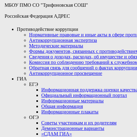
МБОУ ПМО СО "Трифоновская СОШ"
Российская Федерация АДРЕС
Противодействие коррупции
Нормативные правовые и иные акты в сфере про
Антикоррупционная экспертиза
Методические материалы
Формы документов, связанных с противодействие
Сведения о доходах, расходах, об имуществе и обя
Комиссия по соблюдению требований к служебном
Обратная связь для сообщений о фактах коррупци
Антикоррупционное просвещение
ГИА
ЕГЭ
Информационная поддержка оценки качества
Официальный информационный портал
Информационные материалы
Общая информация
Информационные плакаты
ОГЭ
Советы участникам и их родителям
Демонстрационные варианты
«СДАМ ГИА»