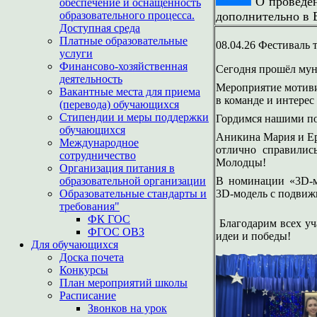
О проведе
обеспечение и оснащенность
образовательного процесса.
дополнительно в
Доступная среда
Платные образовательные
08.04.26 Фестиваль 
услуги
Финансово-хозяйственная
Сегодня прошёл мун
деятельность
Мероприятие мотиви
Вакантные места для приема
в команде и интерес
(перевода) обучающихся
Стипендии и меры поддержки
Гордимся нашими п
обучающихся
Аникина Мария и Еро
Международное
отлично справилис
сотрудничество
Молодцы!
Организация питания в
образовательной организации
В номинации «3D‑м
Образовательные стандарты и
3D‑модель с подвиж
требования"
ФК ГОС
Благодарим всех уча
ФГОС ОВЗ
идеи и победы!
Для обучающихся
Доска почета
Конкурсы
План мероприятий школы
Расписание
Звонков на урок