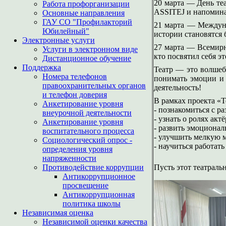
20 марта — День те
Работа профорганизации
ASSITEJ и напоминае
Основные направления
ГАУ СО "Профилакторий
21 марта — Междуна
Юбилейный"
истории становятся 
Электронные услуги
27 марта — Всемирн
Услуги в электронном виде
кто посвятил себя э
Дистанционное обучение
Поддержка
Театр — это волшеб
Номера телефонов
понимать эмоции и 
правоохранительных органов
деятельность!
и телефон доверия
В рамках проекта «
Анкетирование уровня
- познакомиться с р
внеурочной деятельности
- узнать о ролях актё
Анкетирование уровня
- развить эмоциона
воспитательного процесса
- улучшить мелкую 
Социологический опрос -
- научиться работать
определения уровня
напряженности
Противодействие коррупции
Пусть этот театрал
Антикоррупционное
просвещение
Антикоррупционная
политика школы
Независимая оценка
Независимой оценки качества