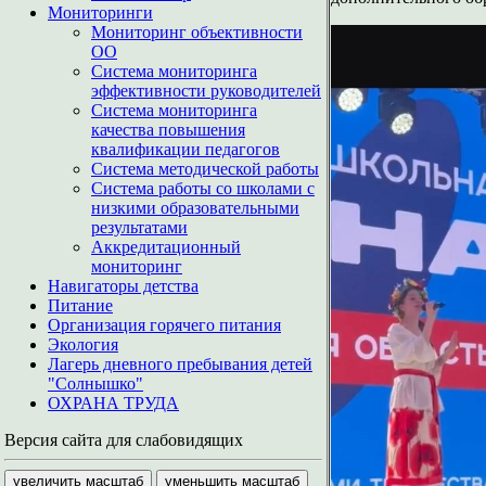
Мониторинги
Мониторинг объективности
ОО
Система мониторинга
эффективности руководителей
Система мониторинга
качества повышения
квалификации педагогов
Система методической работы
Система работы со школами с
низкими образовательными
результатами
Аккредитационный
мониторинг
Навигаторы детства
Питание
Организация горячего питания
Экология
Лагерь дневного пребывания детей
"Солнышко"
ОХРАНА ТРУДА
Версия сайта для слабовидящих