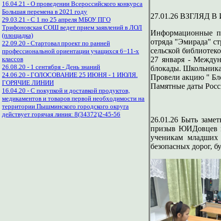
16.04.21 - О проведении Всероссийского конкурса
Большая перемена в 2021 году
27.01.26 ВЗГЛЯД В
29.03.21 - С 1 по 25 апреля МБОУ ПГО
Трифоновская СОШ ведет прием заявлений в ЛОЛ
Информационные пе
(площадка)
отряда "Эмирада" с
22.09.20 - Стартовал проект по ранней
сельской библиотеко
профессиональной ориентации учащихся 6−11-х
27 января - Между
классов
26.08.20 - 1 сентября - День знаний
блокады. Школьникам
24.06.20 - ГОЛОСОВАНИЕ 25 ИЮНЯ - 1 ИЮЛЯ.
Провели акцию " Бл
ГОРЯЧИЕ ЛИНИИ
Памятные даты Росси
16.04.20 - С покупкой и доставкой продуктов,
медикаментов и товаров первой необходимости на
территории Пышминского городского округа
действует горячая линия: 8(34372)2-45-56
26.01.26 Быть заме
призыв ЮИДовцев и
ученикам младших 
безопасных дорог, бу