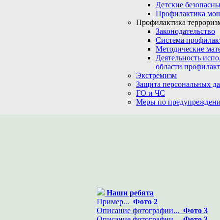
Детские безопасны
Профилактика мо
Профилактика терроризм
Законодательство
Система профилак
Методические мат
Деятельность испо
области профилакт
Экстремизм
Защита персональных д
ГО и ЧС
Меры по предупреждени
Наши ребята
Пример...
Фото 2
Описание фотографии...
Фото 3
Описание фотографии...
Фото 3