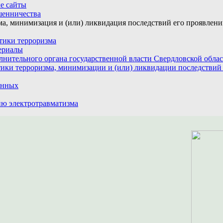
е сайты
шенничества
а, минимизация и (или) ликвидация последствий его проявлен
тики терроризма
ериалы
лнительного органа государственной власти Свердловской обла
ики терроризма, минимизации и (или) ликвидации последствий
анных
ю электротравматизма