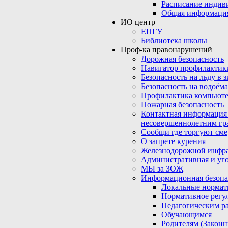
Расписание индив
Общая информаци
ИО центр
ЕПГУ
Библиотека школы
Проф-ка правонарушений
Дорожная безопасность
Навигатор профилактик
Безопасность на льду в 
Безопасность на водоёма
Профилактика компьюте
Пожарная безопасность
Контактная информация
несовершеннолетним гр
Сообщи где торгуют сме
О запрете курения
Железнодорожной инфр
Административная и уго
МЫ за ЗОЖ
Информационная безопа
Локальные нормат
Нормативное регу
Педагогическим р
Обучающимся
Родителям (Закон