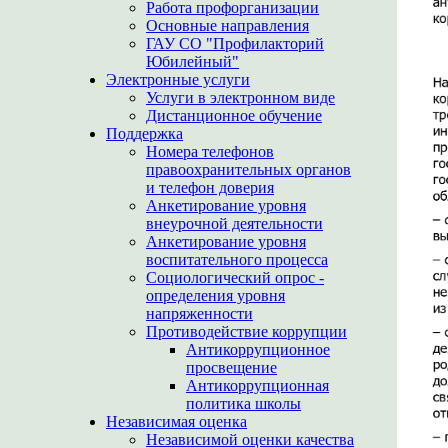
Работа профорганизации
Основные направления
ГАУ СО "Профилакторий
Юбилейный"
Электронные услуги
Услуги в электронном виде
Дистанционное обучение
Поддержка
Номера телефонов
правоохранительных органов
и телефон доверия
Анкетирование уровня
внеурочной деятельности
Анкетирование уровня
воспитательного процесса
Социологический опрос -
определения уровня
напряженности
Противодействие коррупции
Антикоррупционное
просвещение
Антикоррупционная
политика школы
Независимая оценка
Независимой оценки качества