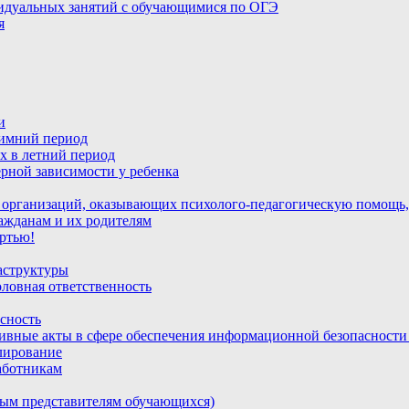
идуальных занятий с обучающимися по ОГЭ
я
и
зимний период
х в летний период
рной зависимости у ребенка
 организаций, оказывающих психолого-педагогическую помощь,
ажданам и их родителям
ртью!
аструктуры
ловная ответственность
сность
ивные акты в сфере обеспечения информационной безопасност
лирование
аботникам
ным представителям обучающихся)