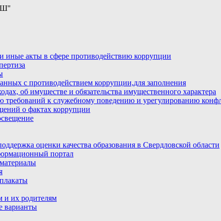
ОШ"
и иные акты в сфере противодействию коррупции
пертиза
ы
анных с противодействием коррупции,для заполнения
ходах, об имуществе и обязательства имущественного характера
ю требований к служебному поведению и урегулированию конфл
бщений о фактах коррупции
освещение
ддержка оценки качества образования в Свердловской области
ормационный портал
материалы
я
плакаты
 и их родителям
е варианты