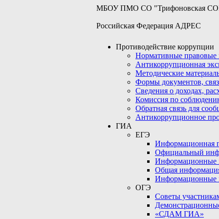
МБОУ ПМО СО "Трифоновская С
Российская Федерация АДРЕС
Противодействие коррупции
Нормативные правовые 
Антикоррупционная экс
Методические материал
Формы документов, связ
Сведения о доходах, рас
Комиссия по соблюдени
Обратная связь для соо
Антикоррупционное пр
ГИА
ЕГЭ
Информационная по
Официальный инф
Информационные 
Общая информаци
Информационные 
ОГЭ
Советы участникам
Демонстрационны
«СДАМ ГИА»