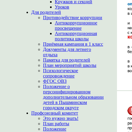
Кружков и секций
Уроков
Для родителей
Противодействие коррупции
Антикоррупционное
просвещение
Антикоррупционная
политика школы
Приёмная кампания в 1 класс
Документы для летнего
отдыха
Памятка для родителей
План мероприятий школы
Психологическое
сопровождение
ФГОС ОВЗ
Положение о
персонифицированном
дополнительном образовании
детей в Пышминском
городском округе
Профсоюзный комитет
Это нужно знать!
План работы
Положение