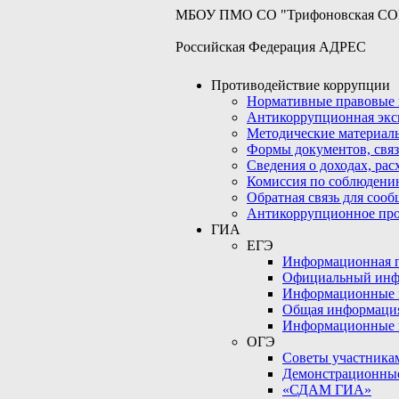
МБОУ ПМО СО "Трифоновская С
Российская Федерация АДРЕС
Противодействие коррупции
Нормативные правовые 
Антикоррупционная экс
Методические материал
Формы документов, связ
Сведения о доходах, рас
Комиссия по соблюдени
Обратная связь для соо
Антикоррупционное пр
ГИА
ЕГЭ
Информационная по
Официальный инф
Информационные 
Общая информаци
Информационные 
ОГЭ
Советы участникам
Демонстрационны
«СДАМ ГИА»