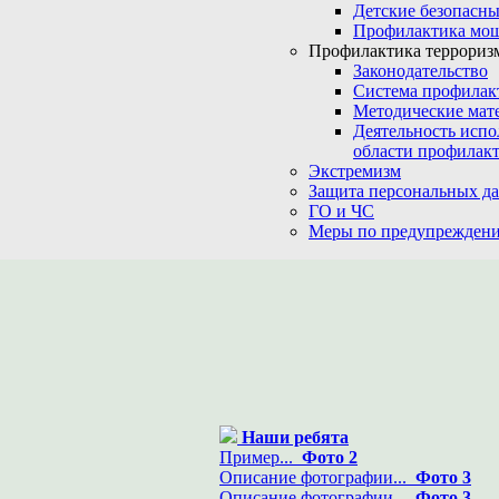
Детские безопасны
Профилактика мо
Профилактика терроризм
Законодательство
Система профилак
Методические мат
Деятельность испо
области профилакт
Экстремизм
Защита персональных д
ГО и ЧС
Меры по предупреждени
Наши ребята
Пример...
Фото 2
Описание фотографии...
Фото 3
Описание фотографии...
Фото 3