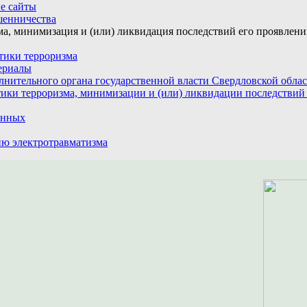
е сайты
шенничества
а, минимизация и (или) ликвидация последствий его проявлен
тики терроризма
ериалы
лнительного органа государственной власти Свердловской обла
ики терроризма, минимизации и (или) ликвидации последствий
анных
ю электротравматизма