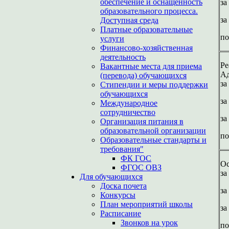
обеспечение и оснащенность
за
образовательного процесса.
за
Доступная среда
Платные образовательные
по
услуги
Финансово-хозяйственная
деятельность
Ре
Вакантные места для приема
Ад
(перевода) обучающихся
за
Стипендии и меры поддержки
обучающихся
за
Международное
сотрудничество
за
Организация питания в
образовательной организации
по
Образовательные стандарты и
требования"
ФК ГОС
Ос
ФГОС ОВЗ
за
Для обучающихся
Доска почета
за
Конкурсы
План мероприятий школы
за
Расписание
Звонков на урок
по