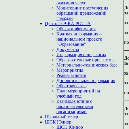
оказания услуг
До
Мониторинг поступления
за
обращений предложений
граждан
за
Центр ТОЧКА РОСТА
Общая информация
за
Краткая информация о
национальном проекте
по
"Образование"
Документы
Информация о педагогах
До
Образовательные программы
за
Материально-техническая база
Мероприятия
за
Режим занятий
Дополнительная информация
за
Обратная связь
План мероприятий на
по
учебный год
Взаимодействие с
образовательными
До
организациями
за
Школьный театр
ШСК Юниор
за
ШСК Юниор