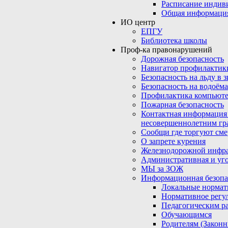
Расписание индив
Общая информаци
ИО центр
ЕПГУ
Библиотека школы
Проф-ка правонарушений
Дорожная безопасность
Навигатор профилактик
Безопасность на льду в 
Безопасность на водоёма
Профилактика компьюте
Пожарная безопасность
Контактная информация
несовершеннолетним гр
Сообщи где торгуют сме
О запрете курения
Железнодорожной инфр
Административная и уго
МЫ за ЗОЖ
Информационная безопа
Локальные нормат
Нормативное регу
Педагогическим р
Обучающимся
Родителям (Закон