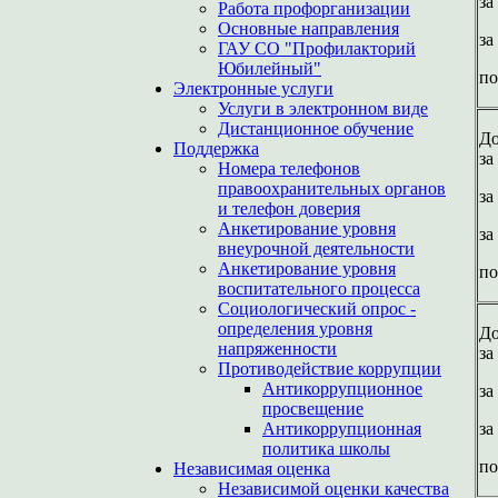
за
Работа профорганизации
Основные направления
за
ГАУ СО "Профилакторий
Юбилейный"
по
Электронные услуги
Услуги в электронном виде
Дистанционное обучение
До
Поддержка
за
Номера телефонов
правоохранительных органов
за
и телефон доверия
Анкетирование уровня
за
внеурочной деятельности
Анкетирование уровня
по
воспитательного процесса
Социологический опрос -
определения уровня
До
напряженности
за
Противодействие коррупции
Антикоррупционное
за
просвещение
Антикоррупционная
за
политика школы
по
Независимая оценка
Независимой оценки качества