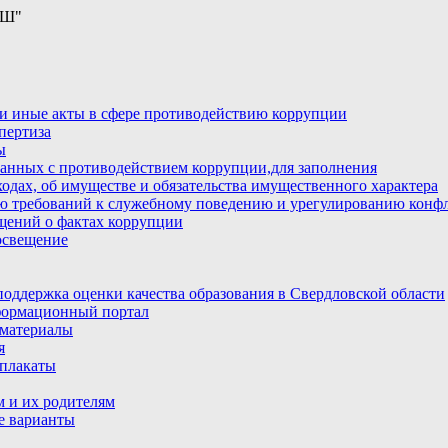
ОШ"
и иные акты в сфере противодействию коррупции
пертиза
ы
анных с противодействием коррупции,для заполнения
ходах, об имуществе и обязательства имущественного характера
ю требований к служебному поведению и урегулированию конфл
бщений о фактах коррупции
освещение
ддержка оценки качества образования в Свердловской области
ормационный портал
материалы
я
плакаты
 и их родителям
е варианты