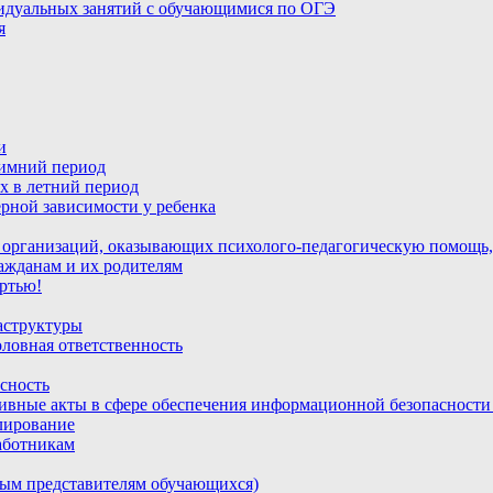
идуальных занятий с обучающимися по ОГЭ
я
и
зимний период
х в летний период
рной зависимости у ребенка
 организаций, оказывающих психолого-педагогическую помощь,
ажданам и их родителям
ртью!
аструктуры
ловная ответственность
сность
ивные акты в сфере обеспечения информационной безопасност
лирование
аботникам
ным представителям обучающихся)