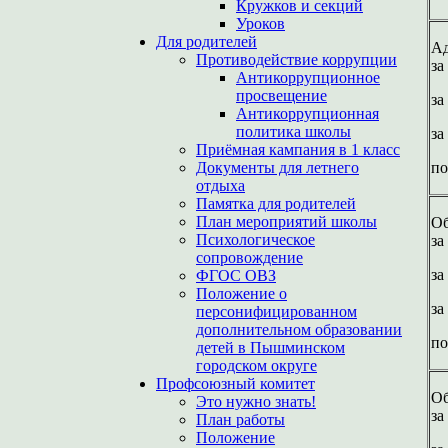
Кружков и секций
Уроков
Для родителей
Ад
Противодействие коррупции
за
Антикоррупционное
просвещение
за
Антикоррупционная
политика школы
за
Приёмная кампания в 1 класс
Документы для летнего
по
отдыха
Памятка для родителей
План мероприятий школы
Об
Психологическое
за
сопровождение
за
ФГОС ОВЗ
Положение о
за
персонифицированном
дополнительном образовании
по
детей в Пышминском
городском округе
Профсоюзный комитет
Об
Это нужно знать!
за
План работы
Положение